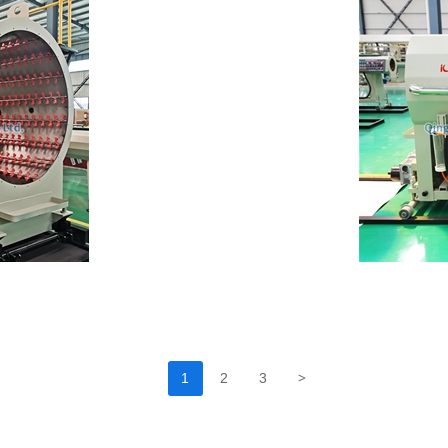
>
1
2
3